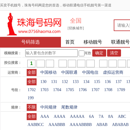
买卖手机靓号，珠海号码网是您的首选，移动联通电信手机靓号第一渠道
全国
[切换城市]
号码筛选
首页
移动靓号
联通靓号
模糊搜索：
尾数
按位搜索：
全部
中国移动
中国联通
中国电信
虚拟运营商
运营商：
全部
130
131
132
133
134
135
136
137
1
1702
1703
1704
1705
1706
1707
1708
1709
号段：
199
不限
中间规律
尾数规律
规律：
全部
AAA
AAAA
AAAAA
6A
7A
8A
ABC
AABBCC
AAABBB
AAAABBBB
ABAB
ABABAB