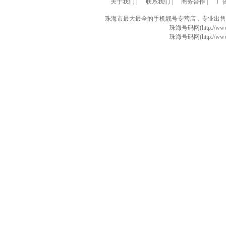
关于我们
|
联系我们
|
商务合作
|
广
珠海市最大最全的手机靓号专营店，专业出售
珠海号码网(http://www
珠海号码网(http://www