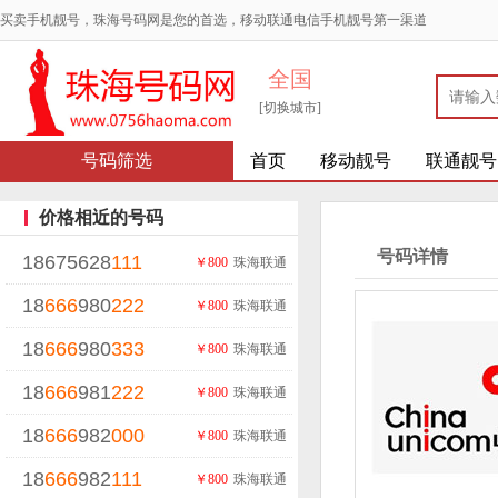
买卖手机靓号，珠海号码网是您的首选，移动联通电信手机靓号第一渠道
全国
[切换城市]
号码筛选
首页
移动靓号
联通靓号
价格相近的号码
号码详情
18675628
111
￥800
珠海联通
18
666
980
222
￥800
珠海联通
18
666
980
333
￥800
珠海联通
18
666
981
222
￥800
珠海联通
18
666
982
000
￥800
珠海联通
18
666
982
111
￥800
珠海联通