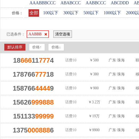
AAABBBCCC
ABABCCC
AABBCCC
ABCDDD
A
全部
100以下
300以下
500以下
1000以下
2000
价格：
已选条件：
AABBB
清空选项
默认排序
价格↑
价格↓
18
666
11
777
4
话费10
￥500
广东·珠海
178766
777
18
话费10
￥380
广东·珠海
158766
4444
9
话费10
￥900
广东·珠海
15626
999
888
话费10
￥3.2万
广东·珠海
151133
99999
话费10
￥19万
广东·珠海
1375
000
888
6
话费10
￥9900
广东·珠海