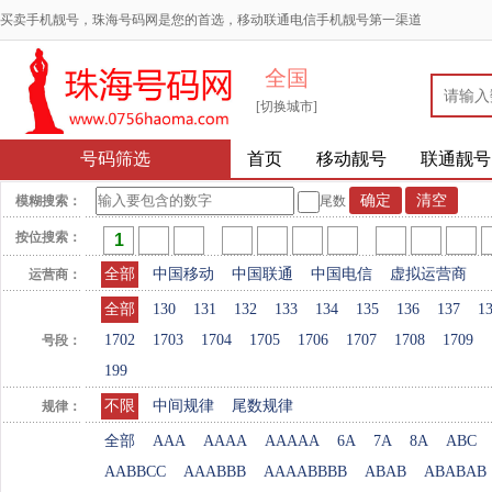
买卖手机靓号，珠海号码网是您的首选，移动联通电信手机靓号第一渠道
全国
[切换城市]
号码筛选
首页
移动靓号
联通靓号
模糊搜索：
尾数
按位搜索：
全部
中国移动
中国联通
中国电信
虚拟运营商
运营商：
全部
130
131
132
133
134
135
136
137
1
1702
1703
1704
1705
1706
1707
1708
1709
号段：
199
不限
中间规律
尾数规律
规律：
全部
AAA
AAAA
AAAAA
6A
7A
8A
ABC
AABBCC
AAABBB
AAAABBBB
ABAB
ABABAB