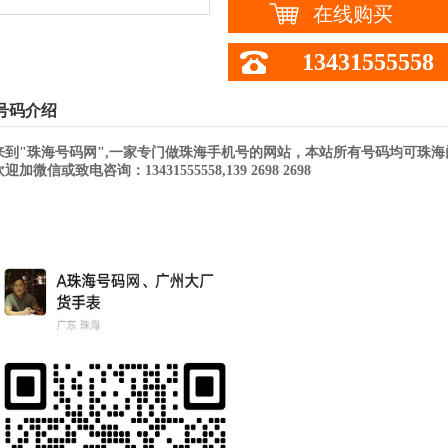
在线购买
13431555558
号码介绍
来到"珠海号码网",一家专门做珠海手机号的网站，本站所有号码均可珠
加微信或致电咨询：13431555558,139 2698 2698