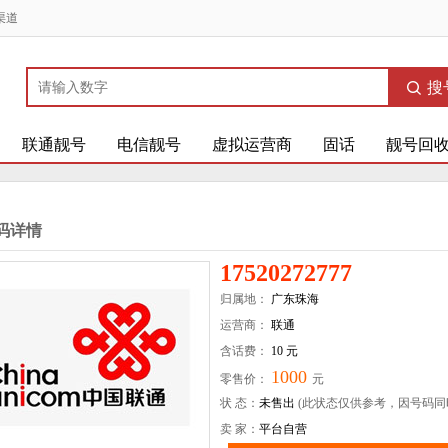
渠道
搜
联通靓号
电信靓号
虚拟运营商
固话
靓号回
码详情
17520272777
归属地：
广东珠海
运营商：
联通
含话费：
10 元
1000
零售价：
元
状 态：
未售出
(此状态仅供参考，因号码同
卖 家：
平台自营