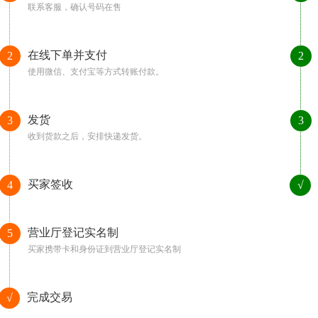
联系客服，确认号码在售
在线下单并支付
2
2
使用微信、支付宝等方式转账付款。
发货
3
3
收到货款之后，安排快递发货。
买家签收
4
√
营业厅登记实名制
5
买家携带卡和身份证到营业厅登记实名制
完成交易
√