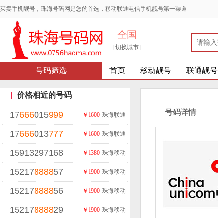
买卖手机靓号，珠海号码网是您的首选，移动联通电信手机靓号第一渠道
全国
[切换城市]
号码筛选
首页
移动靓号
联通靓号
价格相近的号码
号码详情
17
666
015
999
￥1600
珠海联通
17
666
013
777
￥1600
珠海联通
15913297168
￥1380
珠海移动
15217
8888
57
￥1900
珠海移动
15217
8888
56
￥1900
珠海移动
15217
8888
29
￥1900
珠海移动