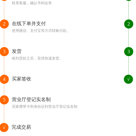
联系客服，确认号码在售
在线下单并支付
2
2
使用微信、支付宝等方式转账付款。
发货
3
3
收到货款之后，安排快递发货。
买家签收
4
√
营业厅登记实名制
5
买家携带卡和身份证到营业厅登记实名制
完成交易
√