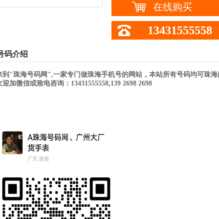
在线购买
13431555558
号码介绍
来到"珠海号码网",一家专门做珠海手机号的网站，本站所有号码均可珠
加微信或致电咨询：13431555558,139 2698 2698