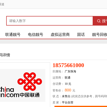
渠道
搜
联通靓号
电信靓号
虚拟运营商
固话
靓号回
码详情
18575661000
归属地：
广东珠海
运营商：
联通
含话费：
10 元
800
零售价：
元
状 态：
未售出
(此状态仅供参考，因号码同
卖 家：
平台自营