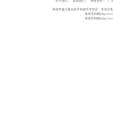
关于我们
|
联系我们
|
商务合作
|
广
珠海市最大最全的手机靓号专营店，专业出售
珠海号码网(http://www
珠海号码网(http://www