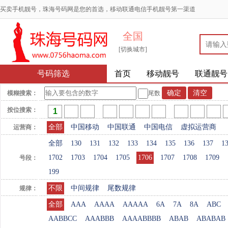
买卖手机靓号，珠海号码网是您的首选，移动联通电信手机靓号第一渠道
全国
[切换城市]
号码筛选
首页
移动靓号
联通靓号
模糊搜索：
尾数
按位搜索：
全部
中国移动
中国联通
中国电信
虚拟运营商
运营商：
全部
130
131
132
133
134
135
136
137
1
1702
1703
1704
1705
1706
1707
1708
1709
号段：
199
不限
中间规律
尾数规律
规律：
全部
AAA
AAAA
AAAAA
6A
7A
8A
ABC
AABBCC
AAABBB
AAAABBBB
ABAB
ABABAB