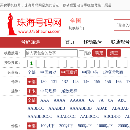
买卖手机靓号，珠海号码网是您的首选，移动联通电信手机靓号第一渠道
全国
[切换城市]
号码筛选
首页
移动靓号
联通靓号
模糊搜索：
尾数
按位搜索：
全部
中国移动
中国联通
中国电信
虚拟运营商
运营商：
全部
130
131
132
145
146
155
156
166
1
号段：
不限
中间规律
尾数规律
规律：
全部
AAA
AAAA
AAAAA
6A
7A
8A
ABC
AABBCC
AAABBB
AAAABBBB
ABAB
ABABAB
AAABBBCCC
ABABCCC
AABBCCC
ABCDDD
A
全部
100以下
300以下
500以下
1000以下
2000
价格：