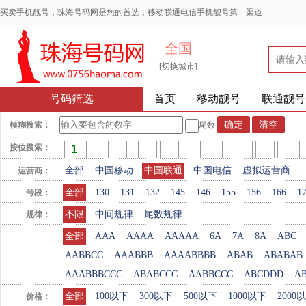
买卖手机靓号，珠海号码网是您的首选，移动联通电信手机靓号第一渠道
全国
[切换城市]
号码筛选
首页
移动靓号
联通靓号
模糊搜索：
尾数
按位搜索：
全部
中国移动
中国联通
中国电信
虚拟运营商
运营商：
全部
130
131
132
145
146
155
156
166
1
号段：
不限
中间规律
尾数规律
规律：
全部
AAA
AAAA
AAAAA
6A
7A
8A
ABC
AABBCC
AAABBB
AAAABBBB
ABAB
ABABAB
AAABBBCCC
ABABCCC
AABBCCC
ABCDDD
A
全部
100以下
300以下
500以下
1000以下
2000
价格：