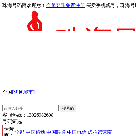
珠海号码网欢迎您！
会员登陆
免费注册
买卖手机靓号，珠海号
全国
[切换城市]
搜号码
客服热线：
13926982698
号码筛选
运营
全部
中国移动
中国联通
中国电信
虚拟运营商
商：