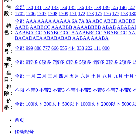
号
全部
130
131
132
133
134
135
136
137
138
139
145
146
147
段：
1705
1706
1707
1708
1709
171
172
173
175
176
177
178
18
全部
AAA
AAAA
AAAAA
6A
7A
8A
ABC
ABCD
ABCDE
特
AABB
AABBCC
AAABBB
AAAABBBB
ABAB
ABABA
色：
AABBCCCC
ABABCCCC
AAABBBCCC
ABABCCC
AA
BACADAEA
ABABABAB
AABAA
AAABA
连
全部
999
888
777
666
555
444
333
222
111
000
号：
数
全部
9较多
8较多
7较多
6较多
5较多
4较多
3较多
2较多
字：
生
全部
一月
二月
三月
四月
五月
六月
七月
八月
九月
十月
日：
排
不限
不带0
不带2
不带3
不带4
不带5
不带6
不带7
不带8
除：
价
全部
100以下
300以下
500以下
1000以下
2000以下
5000
格：
首页
移动靓号