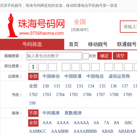
买卖手机靓号，珠海号码网是您的首选，移动联通电信手机靓号第一渠道
全国
[切换城市]
号码筛选
首页
移动靓号
联通靓号
模糊搜索：
尾数
按位搜索：
全部
中国移动
中国联通
中国电信
虚拟运营商
运营商：
全部
130
131
132
133
134
135
136
137
1
1702
1703
1704
1705
1706
1707
1708
1709
号段：
199
不限
中间规律
尾数规律
规律：
全部
AAA
AAAA
AAAAA
6A
7A
8A
ABC
AABBCC
AAABBB
AAAABBBB
ABAB
ABABAB