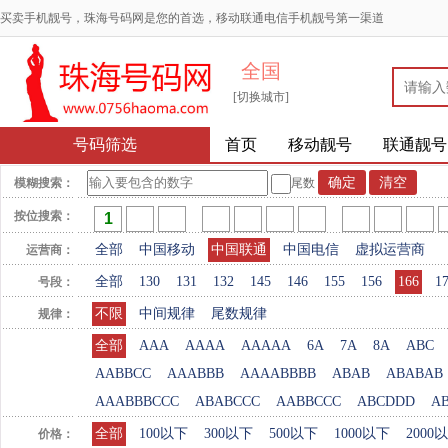
买卖手机靓号，珠海号码网是您的首选，移动联通电信手机靓号第一渠道
全国
[切换城市]
号码筛选
首页
移动靓号
联通靓号
模糊搜索：
尾数
按位搜索：
全部
中国移动
中国联通
中国电信
虚拟运营商
运营商：
全部
130
131
132
145
146
155
156
166
1
号段：
不限
中间规律
尾数规律
规律：
全部
AAA
AAAA
AAAAA
6A
7A
8A
ABC
AABBCC
AAABBB
AAAABBBB
ABAB
ABABAB
AAABBBCCC
ABABCCC
AABBCCC
ABCDDD
A
全部
100以下
300以下
500以下
1000以下
2000
价格：