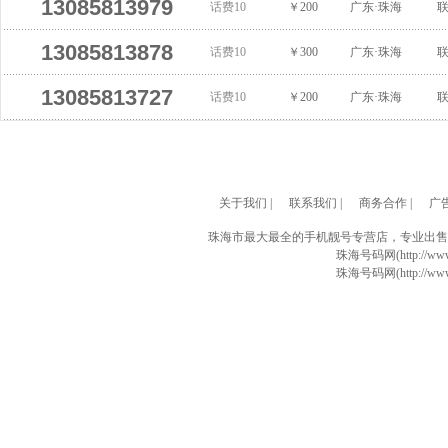
13085813979
话费10
￥200
广东·珠海
13085813878
话费10
￥300
广东·珠海
13085813727
话费10
￥200
广东·珠海
关于我们
|
联系我们
|
商务合作
|
广
珠海市最大最全的手机靓号专营店，专业出售
珠海号码网(http://www
珠海号码网(http://www