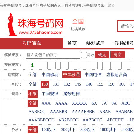
买卖手机靓号，珠海号码网是您的首选，移动联通电信手机靓号第一渠道
全国
[切换城市]
号码筛选
首页
移动靓号
联通靓号
模糊搜索：
尾数
按位搜索：
全部
中国移动
中国联通
中国电信
虚拟运营商
运营商：
全部
130
131
132
145
146
155
156
166
1
号段：
不限
中间规律
尾数规律
规律：
全部
AAA
AAAA
AAAAA
6A
7A
8A
ABC
AABBCC
AAABBB
AAAABBBB
ABAB
ABABAB
AAABBBCCC
ABABCCC
AABBCCC
ABCDDD
A
全部
100以下
300以下
500以下
1000以下
2000
价格：