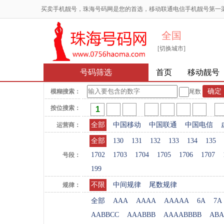
买卖手机靓号，珠海号码网是您的首选，移动联通电信手机靓号第一
全国
[切换城市]
号码筛选
首页
移动靓号
模糊搜索：
尾数
按位搜索：
全部
中国移动
中国联通
中国电信
运营商：
全部
130
131
132
133
134
135
1702
1703
1704
1705
1706
1707
号段：
199
不限
中间规律
尾数规律
规律：
全部
AAA
AAAA
AAAAA
6A
7A
AABBCC
AAABBB
AAAABBBB
ABA