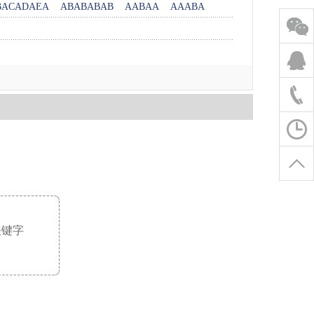
BACADAEA
ABABABAB
AABAA
AAABA
关键字