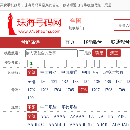
买卖手机靓号，珠海号码网是您的首选，移动联通电信手机靓号第一渠道
全国
[切换城市]
号码筛选
首页
移动靓号
联通靓号
模糊搜索：
尾数
按位搜索：
全部
中国移动
中国联通
中国电信
虚拟运营商
运营商：
全部
130
131
132
133
134
135
136
137
1
1702
1703
1704
1705
1706
1707
1708
1709
号段：
199
不限
中间规律
尾数规律
规律：
全部
AAA
AAAA
AAAAA
6A
7A
8A
ABC
AABBCC
AAABBB
AAAABBBB
ABAB
ABABAB