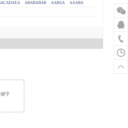
BACADAEA
ABABABAB
AABAA
AAABA
关键字