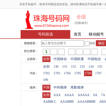
买卖手机靓号，珠海号码网是您的首选，移动联通电信手机靓号第一
全国
[切换城市]
号码筛选
首页
移动靓号
模糊搜索：
尾数
按位搜索：
全部
中国移动
中国联通
中国电信
运营商：
全部
130
131
132
133
134
135
1702
1703
1704
1705
1706
1707
号段：
199
不限
中间规律
尾数规律
规律：
全部
AAA
AAAA
AAAAA
6A
7A
AABBCC
AAABBB
AAAABBBB
ABA