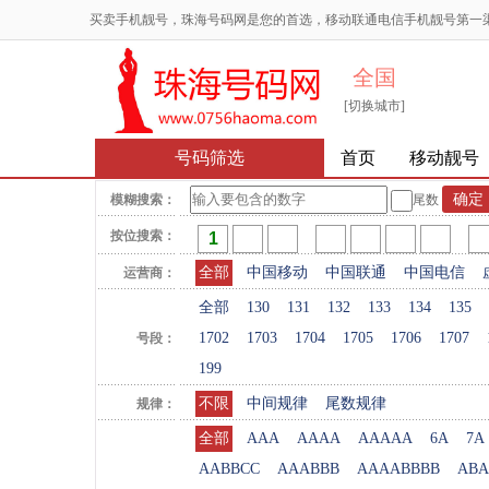
买卖手机靓号，珠海号码网是您的首选，移动联通电信手机靓号第一
全国
[切换城市]
号码筛选
首页
移动靓号
模糊搜索：
尾数
按位搜索：
全部
中国移动
中国联通
中国电信
运营商：
全部
130
131
132
133
134
135
1702
1703
1704
1705
1706
1707
号段：
199
不限
中间规律
尾数规律
规律：
全部
AAA
AAAA
AAAAA
6A
7A
AABBCC
AAABBB
AAAABBBB
ABA