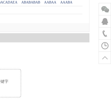
BACADAEA
ABABABAB
AABAA
AAABA
关键字